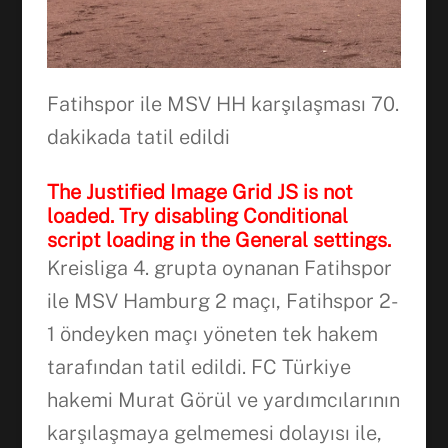
Fatihspor ile MSV HH karşılaşması 70.
dakikada tatil edildi
The Justified Image Grid JS is not
loaded. Try disabling Conditional
script loading in the General settings.
Kreisliga 4. grupta oynanan Fatihspor
ile MSV Hamburg 2 maçı, Fatihspor 2-
1 öndeyken maçı yöneten tek hakem
tarafından tatil edildi. FC Türkiye
Facebook
hakemi Murat Görül ve yardımcılarının
karşılaşmaya gelmemesi dolayısı ile,
WhatsApp