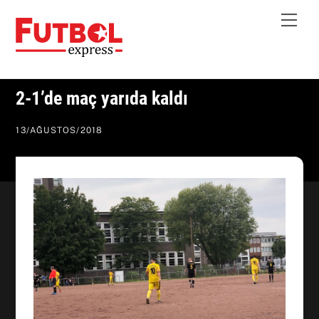
Skip
Me
to
content
2-1’de maç yarıda kaldı
13
/
AĞUSTOS
/
2018