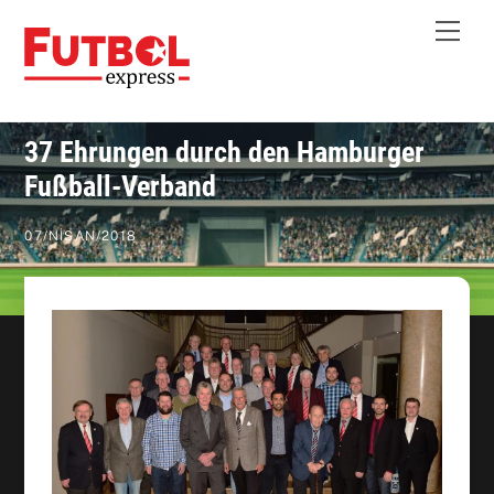
Skip
Me
to
content
37 Ehrungen durch den Hamburger
Fußball-Verband
07
/
NISAN
/
2018