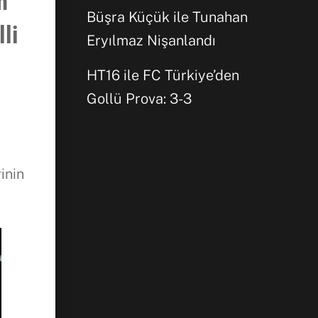
m
Büşra Küçük ile Tunahan
Facebook
li
Eryılmaz Nişanlandı
HT16 ile FC Türkiye’den
WhatsApp
Gollü Prova: 3-3
inin