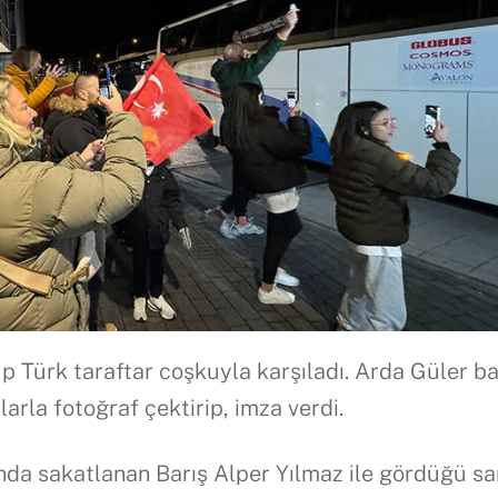
grup Türk taraftar coşkuyla karşıladı. Arda Güler b
larla fotoğraf çektirip, imza verdi.
nda sakatlanan Barış Alper Yılmaz ile gördüğü sa