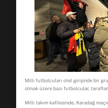
Milli futbolcuları otel girişinde bir 
olmak üzere bazı futbolcular, taraftar
Milli takım kafilesinde, Karadağ maçı