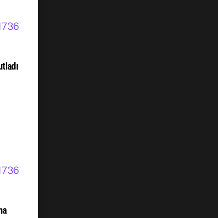
tladı
na