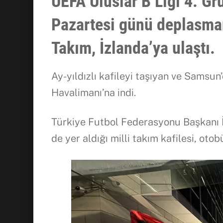
UEFA Uluslar B Ligi 4. G
Pazartesi günü deplasman
Takım, İzlanda’ya ulaştı.
Ay-yıldızlı kafileyi taşıyan ve Samsun
Havalimanı’na indi.
Türkiye Futbol Federasyonu Başkanı 
de yer aldığı milli takım kafilesi, oto