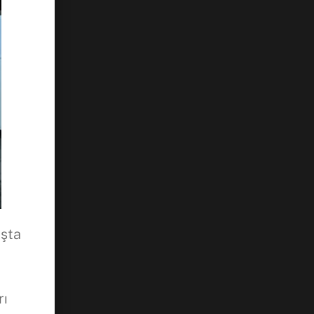
aşta
rı