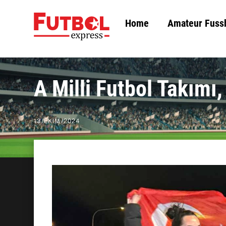
Skip
Home
Amateur Fuss
to
content
A Milli Futbol Takımı,
13
/
EKIM
/
2024