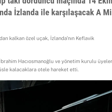
rup’taki dördüncü maçında 14 Eki
da İzlanda ile karşılaşacak A Mil
’dan kalkan özel uçak, İzlanda’nın Keflavik
İbrahim Hacıosmanoğlu ve yönetim kurulu üyeler
büsle kalacaklara otele hareket etti.