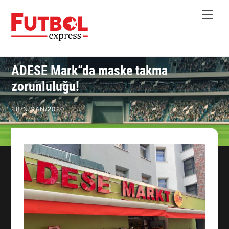
Skip
Me
to
content
ADESE Mark“da maske takma
zorunluluğu!
28
/
NISAN
/
2020