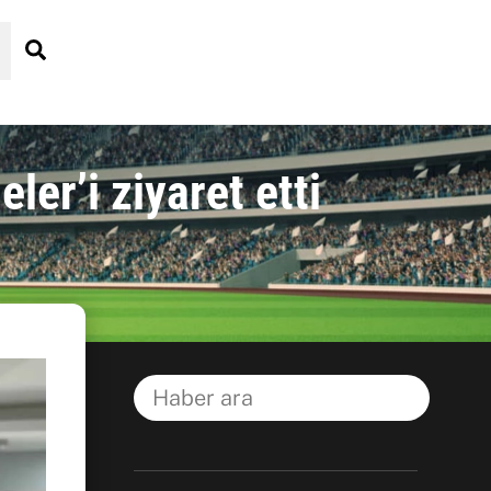
Search
er’i ziyaret etti