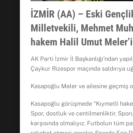
İZMİR (AA) – Eski Gençli
Milletvekili, Mehmet Muh
hakem Halil Umut Meler’i 
AK Parti İzmir İl Başkanlığı’ndan y
Çaykur Rizespor maçında saldırıya uğ
Kasapoğlu Meler ve ailesine geçmiş ol
Kasapoğlu görüşmede “Kıymetli hakemi
Spor, dostluk ve centilmenliktir. Spor
karşısında olmalıyız. Futbolun tüm pa