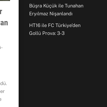
Büşra Küçük ile Tunahan
r
Eryılmaz Nişanlandı
yan
HT16 ile FC Türkiye’den
Gollü Prova: 3-3
ü-
zdü.
ber
e