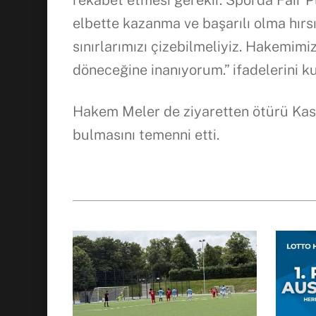
rekabet etmesi gerekir. Sporda Fair Pl
elbette kazanma ve başarılı olma hırs
sınırlarımızı çizebilmeliyiz. Hakemimiz
döneceğine inanıyorum.” ifadelerini ku
Hakem Meler de ziyaretten ötürü Kasa
bulmasını temenni etti.