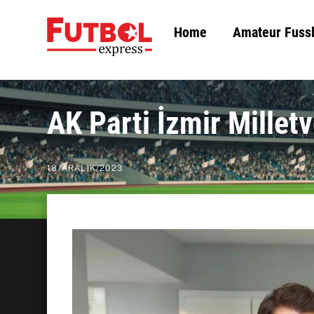
Skip
Home
Amateur Fuss
to
content
AK Parti İzmir Milletv
18
/
ARALIK
/
2023