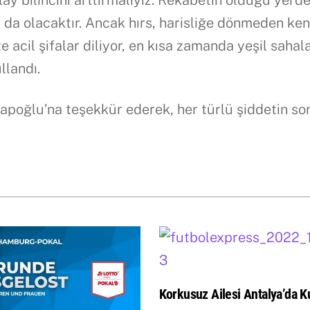
ay bilincini arttırmalıyız. Rekabetin olduğu yerd
ı da olacaktır. Ancak hırs, harisliğe dönmeden ken
e acil şifalar diliyor, en kısa zamanda yeşil sahal
llandı.
poğlu’na teşekkür ederek, her türlü şiddetin so
Korkusuz Ailesi Antalya’da Ku