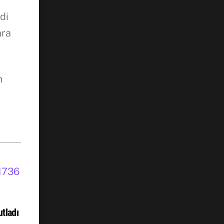
e
di
ara
n
tladı