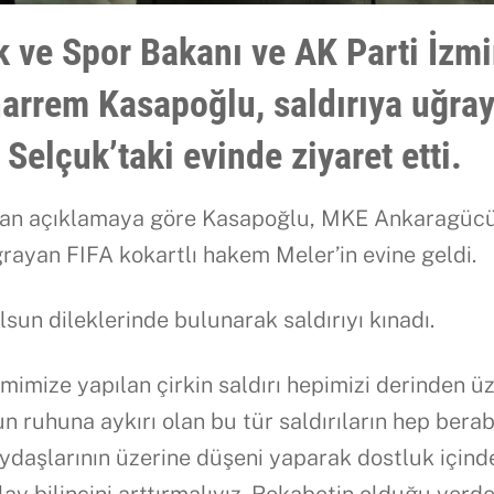
k ve Spor Bakanı ve AK Parti İzmi
arrem Kasapoğlu, saldırıya uğra
Selçuk’taki evinde ziyaret etti.
apılan açıklamaya göre Kasapoğlu, MKE Ankaragüc
rayan FIFA kokartlı hakem Meler’in evine geldi.
sun dileklerinde bulunarak saldırıyı kınadı.
mize yapılan çirkin saldırı hepimizi derinden ü
un ruhuna aykırı olan bu tür saldırıların hep bera
ydaşlarının üzerine düşeni yaparak dostluk içind