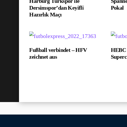
Harburg Türkspor ile
Spann
Dersimspor’dan Keyifli
Pokal
Hazırlık Maçı
Fußball verbindet – HFV
HEBC g
zeichnet aus
Super