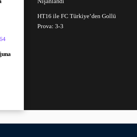
a
Nişanlandı
HT16 ile FC Türkiye’den Gollü
Prova: 3-3
ğuna