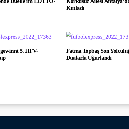
ende Duelle im LOTTO-
Korkusuz Ailesi Antalya’d
Kutladı
ewinnt 5. HFV-
Fatma Topbaş Son Yolculu
cup
Dualarla Uğurlandı