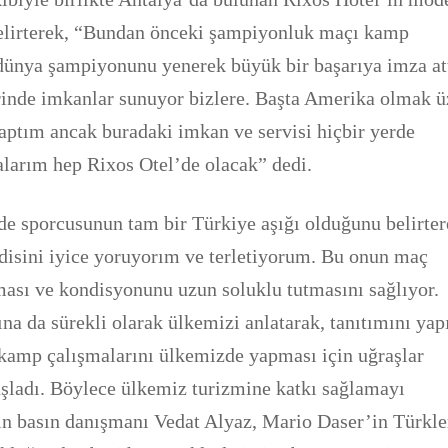
 belirterek, “Bundan önceki şampiyonluk maçı kamp
dünya şampiyonunu yenerek büyük bir başarıya imza at
erinde imkanlar sunuyor bizlere. Başta Amerika olmak ü
aptım ancak buradaki imkan ve servisi hiçbir yerde
larım hep Rixos Otel’de olacak” dedi.
e sporcusunun tam bir Türkiye aşığı olduğunu belirter
disini iyice yoruyorım ve terletiyorum. Bu onun maç
ması ve kondisyonunu uzun soluklu tutmasını sağlıyor.
na da sürekli olarak ülkemizi anlatarak, tanıtımını yap
 kamp çalışmalarını ülkemizde yapması için uğraşlar
şladı. Böylece ülkemiz turizmine katkı sağlamayı
ın basın danışmanı Vedat Alyaz, Mario Daser’in Türkle