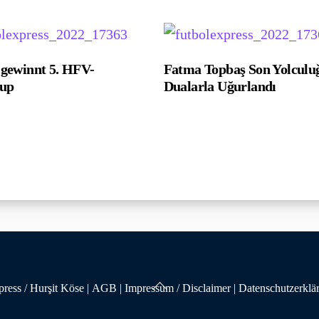
ewinnt 5. HFV-
Fatma Topbaş Son Yolculu
cup
Dualarla Uğurlandı
Back
ress / Hurşit Köse
|
AGB
|
Impressum / Disclaimer
|
Datenschutzerklä
To