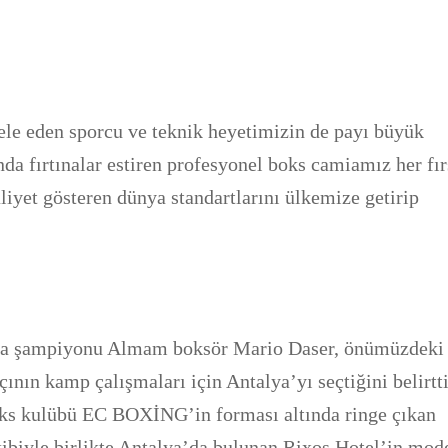
ele eden sporcu ve teknik heyetimizin de payı büyük
da fırtınalar estiren profesyonel boks camiamız her fır
liyet gösteren dünya standartlarını ülkemize getirip
a şampiyonu Almam boksör Mario Daser, önümüzdeki
nın kamp çalışmaları için Antalya’yı seçtiğini belirtti
oks kulübü EC BOXİNG’in forması altında ringe çıkan
ibiyle birlikte Antalya’da bulunan Rixos Hotel’in mod