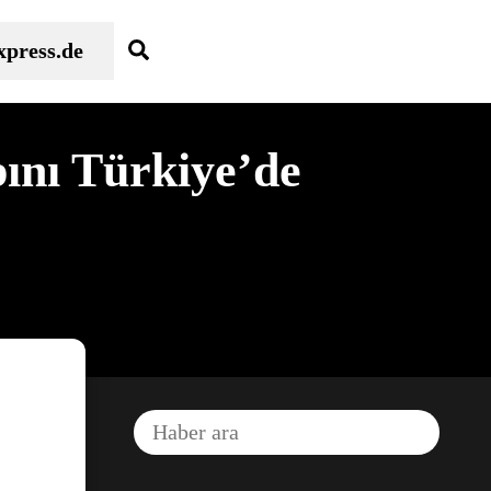
Search
xpress.de
ını Türkiye’de