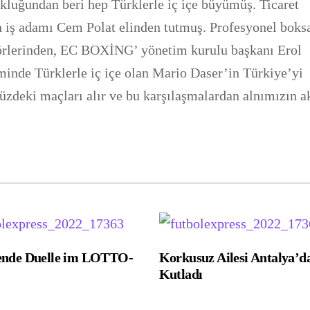
cukluğundan beri hep Türklerle iç içe büyümüş. Ticaret
an iş adamı Cem Polat elinden tutmuş. Profesyonel boks
törlerinden, EC BOXİNG’ yönetim kurulu başkanı Erol
minde Türklerle iç içe olan Mario Daser’in Türkiye’yi
zdeki maçları alır ve bu karşılaşmalardan alnımızın a
ende Duelle im LOTTO-
Korkusuz Ailesi Antalya’d
Kutladı