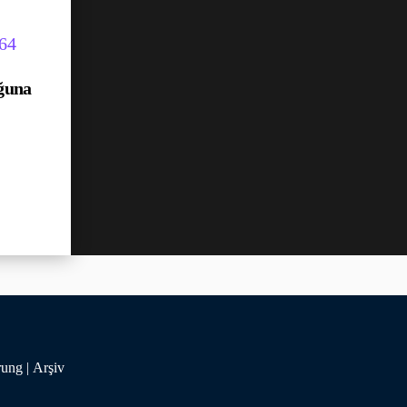
ğuna
rung
|
Arşiv