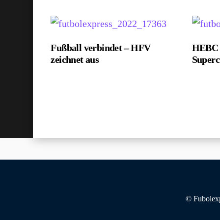
Fußball verbindet – HFV
HEBC g
zeichnet aus
Super
© Fubolexp