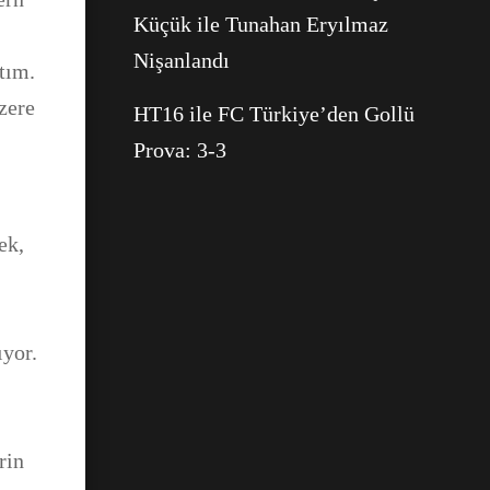
Küçük ile Tunahan Eryılmaz
Nişanlandı
tım.
zere
HT16 ile FC Türkiye’den Gollü
Prova: 3-3
ek,
ıyor.
rin