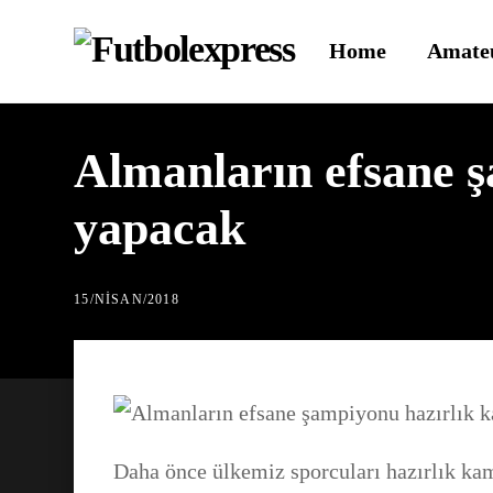
Skip
Home
Amate
to
content
Almanların efsane 
yapacak
15
/
NISAN
/
2018
Daha önce ülkemiz sporcuları hazırlık kam