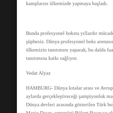
kamplarını ülkemizde yapmaya başladı.
Bunda profesyonel boksta yıllardır mücad
şüphesiz. Dünya profesyonel boks arenasın
ülkemizin tanıtımını yaparak, bu dalda faa
tanıtımına katkı sağlıyor.
Vedat Alyaz
HAMBURG- Dünya kıtalar arası ve Avrup
aylarda gerçekleştireceği şampiyonluk maçı
Dünya devleri arasında gösterilen Türk b
Mario Daser, antrenörü Bülent Başer ve ek