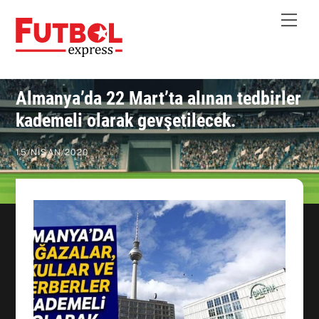
Skip
Me
to
content
Almanya’da 22 Mart’ta alınan tedbirler
kademeli olarak gevşetilecek.
15
/
NISAN
/
2020