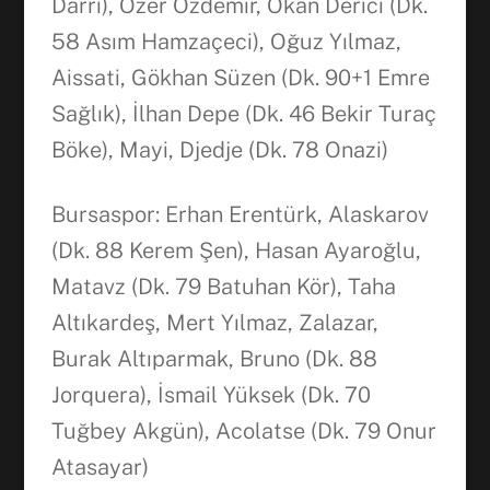
Darri), Özer Özdemir, Okan Derici (Dk.
58 Asım Hamzaçeci), Oğuz Yılmaz,
Aissati, Gökhan Süzen (Dk. 90+1 Emre
Facebook
Sağlık), İlhan Depe (Dk. 46 Bekir Turaç
Böke), Mayi, Djedje (Dk. 78 Onazi)
WhatsApp
Bursaspor: Erhan Erentürk, Alaskarov
(Dk. 88 Kerem Şen), Hasan Ayaroğlu,
Matavz (Dk. 79 Batuhan Kör), Taha
Altıkardeş, Mert Yılmaz, Zalazar,
Burak Altıparmak, Bruno (Dk. 88
Jorquera), İsmail Yüksek (Dk. 70
Tuğbey Akgün), Acolatse (Dk. 79 Onur
Atasayar)