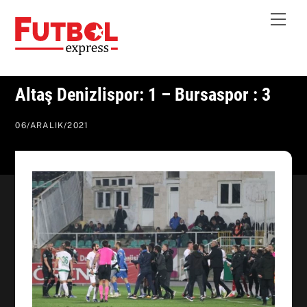
Skip
Me
to
content
Altaş Denizlispor: 1 – Bursaspor : 3
06
/
ARALIK
/
2021