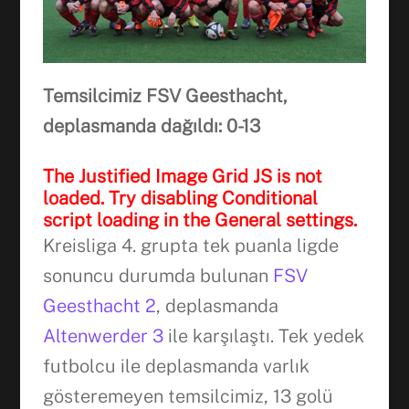
Temsilcimiz FSV Geesthacht,
deplasmanda dağıldı: 0-13
The Justified Image Grid JS is not
loaded. Try disabling Conditional
script loading in the General settings.
Kreisliga 4. grupta tek puanla ligde
sonuncu durumda bulunan
FSV
Geesthacht 2
, deplasmanda
Facebook
Altenwerder 3
ile karşılaştı. Tek yedek
futbolcu ile deplasmanda varlık
WhatsApp
gösteremeyen temsilcimiz, 13 golü