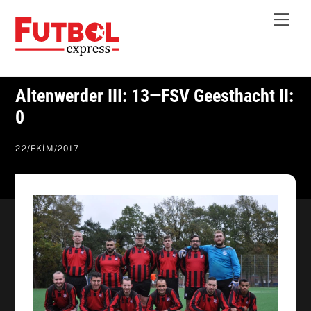
Skip
Me
to
content
Altenwerder III: 13—FSV Geesthacht II:
0
22
/
EKIM
/
2017