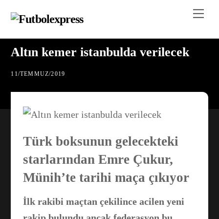
Skip
Me
to
content
Altın kemer istanbulda verilecek
11
/
TEMMUZ
/
2019
Türk boksunun gelecekteki
starlarından Emre Çukur,
Münih’te tarihi maça çıkıyor
İlk rakibi maçtan çekilince acilen yeni
rakip bulundu ancak federasyon bu