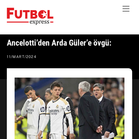
Skip
Me
to
content
Ancelotti’den Arda Güler’e övgü:
11
/
MART
/
2024