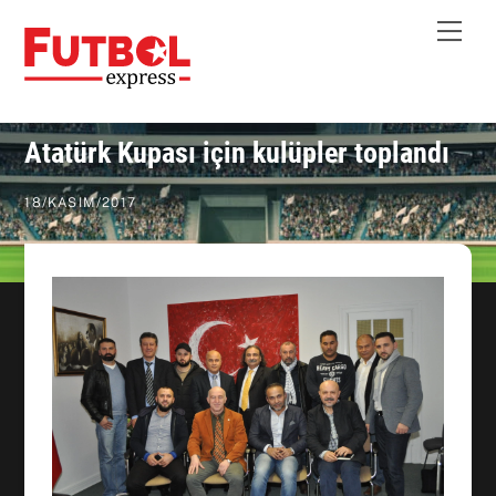
Skip
Me
to
content
Atatürk Kupası için kulüpler toplandı
18
/
KASIM
/
2017