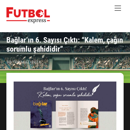
Skip
Me
to
content
Bağlar’ın 6. Sayısı Çıktı: “Kalem, çağın
sorumlu şahididir”
30
/
TEMMUZ
/
2024