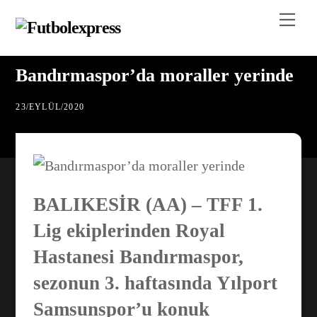
Skip
Me
to
content
Bandırmaspor’da moraller yerinde
23
/
EYLÜL
/
2020
BALIKESİR (AA) – TFF 1.
Lig ekiplerinden Royal
Hastanesi Bandırmaspor,
sezonun 3. haftasında Yılport
Samsunspor’u konuk