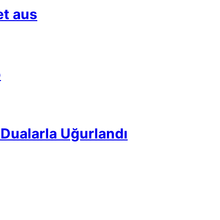
et aus
p
Dualarla Uğurlandı