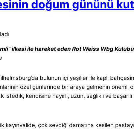
desinin doğum gününü kut
mli” ilkesi ile hareket eden Rot Weiss Wbg Kulüb
ı
Wilhelmsburg’da bulunun içi yeşiller ile kaplı bahç
 yakınlarının özel günlerinde bir araya gelmenin önem
stedik, kendisine hayırlı, uzun, sağlıklı ve başarıl
 kayınvalide, çok sevdiği damatına kesilen pastayı 