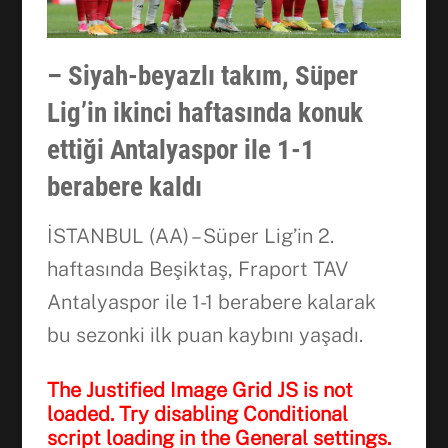
– Siyah-beyazlı takım, Süper
Lig’in ikinci haftasında konuk
ettiği Antalyaspor ile 1-1
berabere kaldı
İSTANBUL (AA) – Süper Lig’in 2.
haftasında Beşiktaş, Fraport TAV
Antalyaspor ile 1-1 berabere kalarak
bu sezonki ilk puan kaybını yaşadı.
The Justified Image Grid JS is not
loaded. Try disabling Conditional
script loading in the General settings.