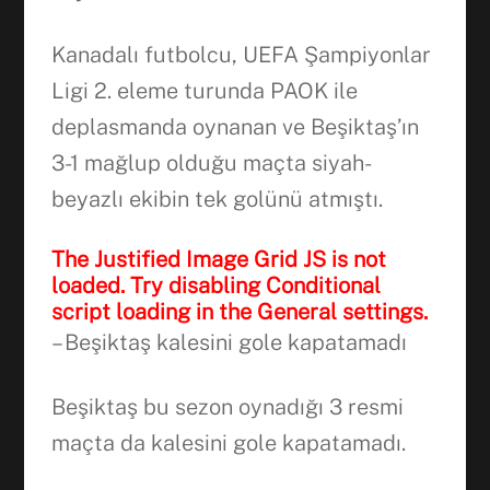
Kanadalı futbolcu, UEFA Şampiyonlar
Ligi 2. eleme turunda PAOK ile
deplasmanda oynanan ve Beşiktaş’ın
3-1 mağlup olduğu maçta siyah-
beyazlı ekibin tek golünü atmıştı.
The Justified Image Grid JS is not
loaded. Try disabling Conditional
script loading in the General settings.
– Beşiktaş kalesini gole kapatamadı
Beşiktaş bu sezon oynadığı 3 resmi
maçta da kalesini gole kapatamadı.