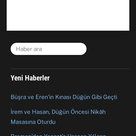
Yeni Haberler
Büşra ve Eren’in Kınası Düğün Gibi Geçti
İrem ve Hasan, Düğün Öncesi Nikâh
Masasına Oturdu