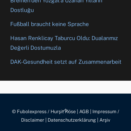
Bremen’den Yozgat’a Uzanan Yılların
Dostluğu
Fußball braucht keine Sprache
Hasan Renklicay Taburcu Oldu: Dualarımız
Değerli Dostumuzla
DAK-Gesundheit setzt auf Zusammenarbeit
Back
© Fubolexpress / Hurşit Köse
|
AGB
|
Impressum /
To
Disclaimer
|
Datenschutzerklärung
|
Arşiv
Top