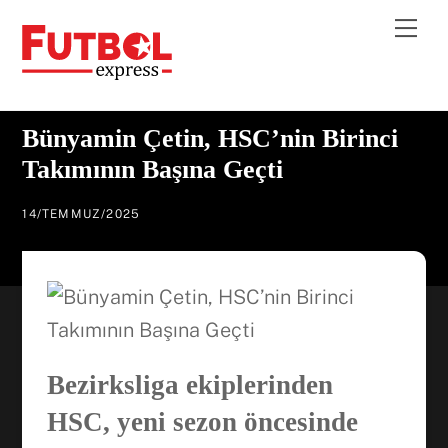
Skip
Me
to
content
Bünyamin Çetin, HSC’nin Birinci
Takımının Başına Geçti
14
/
TEMMUZ
/
2025
Bezirksliga ekiplerinden
HSC, yeni sezon öncesinde