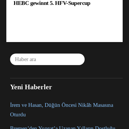
HEBC gewinnt 5. HFV-Supercup
Yeni Haberler
İrem ve Hasan, Düğün Öncesi Nikâh Masasına
Oturdu
Bremen’den Yozgat’a Uzanan Yılların Dostluğu