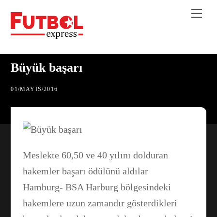
Skip
Me
to
content
Büyük başarı
01
/
MAYIS
/
2016
Meslekte 60,50 ve 40 yılını dolduran
hakemler başarı ödülünü aldılar
Hamburg- BSA Harburg bölgesindeki
hakemlere uzun zamandır gösterdikleri