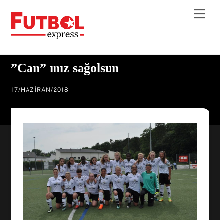
Skip
Me
to
content
”Can” ınız sağolsun
17
/
HAZIRAN
/
2018