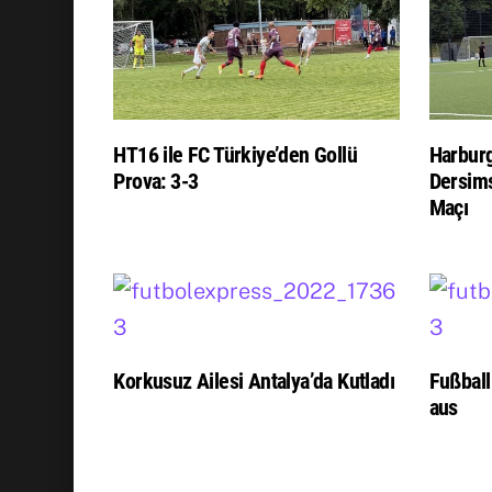
HT16 ile FC Türkiye’den Gollü
Harburg
Prova: 3-3
Dersims
Maçı
Korkusuz Ailesi Antalya’da Kutladı
Fußball
aus