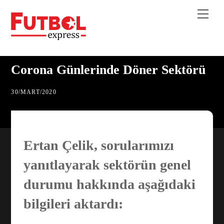
Skip
Me
to
content
Corona Günlerinde Döner Sektörü
30
/
MART
/
2020
Ertan Çelik,
sorularımızı
yanıtlayarak sektörün genel
durumu hakkında aşağıdaki
bilgileri aktardı: