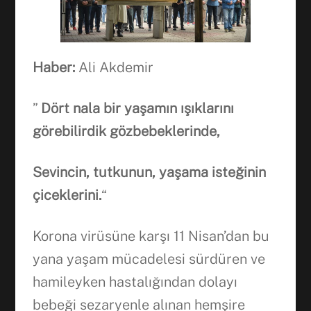
Haber
:
Ali Akdemir
”
Dört nala bir ya
ş
am
ı
n
ışı
klar
ı
n
ı
görebilirdik gözbebeklerinde,
Sevincin, tutkunun, yaşama isteğinin
çiceklerini.
“
Korona virüsüne karşı 11 Nisan’dan bu
yana yaşam mücadelesi sürdüren ve
hamileyken hastalığından dolayı
bebeği sezaryenle alınan hemşire
Facebook