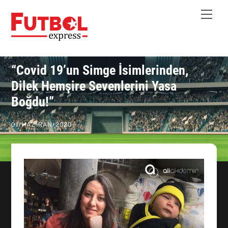
Skip
Me
to
content
“Covid 19’un Simge İsimlerinden,
Dilek Hemşire Sevenlerini Yasa
Boğdu!”
01
/
HAZIRAN
/
2020