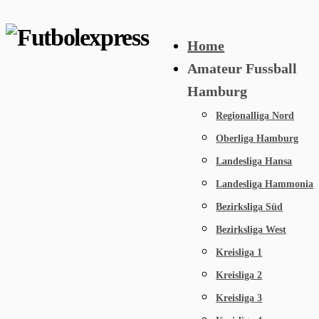
Skip
to
Home
content
Amateur Fussball
Hamburg
Regionalliga Nord
Oberliga Hamburg
Landesliga Hansa
Landesliga Hammonia
Bezirksliga Süd
Bezirksliga West
Kreisliga 1
Kreisliga 2
Kreisliga 3