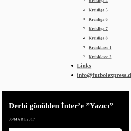
Kreisliga 4
Kreisliga 5
Kreisliga 6
Kreisliga 7
Kreisliga 8
Kreisklasse 1
Kreisklasse 2
Links
info@futbolexpress.
Derbi gönülden İnter’e ”Yazıcı”
05
/
MART
/
2017