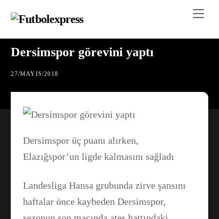
Skip
Me
to
content
Dersimspor görevini yaptı
27
/
MAYIS
/
2018
Dersimspor üç puanı alırken,
Elazığspor’un ligde kalmasını sağladı
Landesliga Hansa grubunda zirve şansını
haftalar önce kaybeden Dersimspor,
sezonun son maçında ateş hattındaki