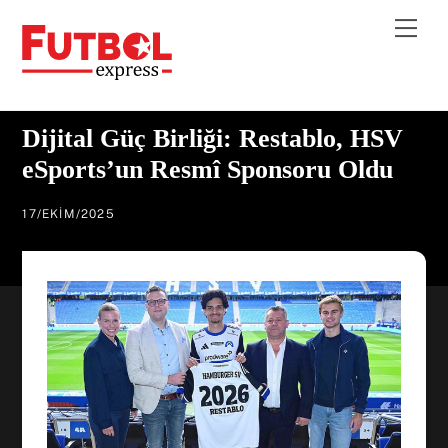
Skip
Me
to
content
Dijital Güç Birliği: Restablo, HSV
eSports’un Resmî Sponsoru Oldu
17
/
EKIM
/
2025