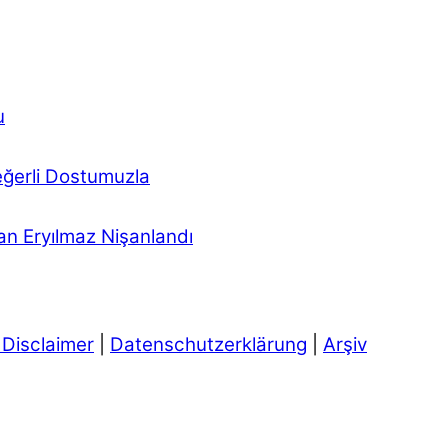
u
eğerli Dostumuzla
n Eryılmaz Nişanlandı
 Disclaimer
|
Datenschutzerklärung
|
Arşiv