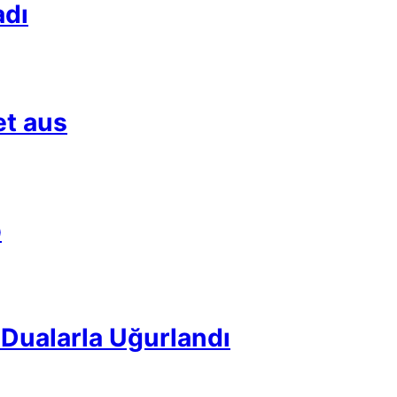
adı
et aus
p
Dualarla Uğurlandı