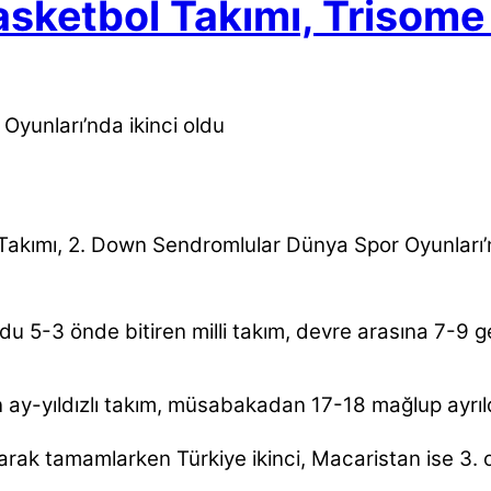
sketbol Takımı, Trisome 
kımı, 2. Down Sendromlular Dünya Spor Oyunları’nda
 5-3 önde bitiren milli takım, devre arasına 7-9 ge
 ay-yıldızlı takım, müsabakadan 17-18 mağlup ayrıld
rak tamamlarken Türkiye ikinci, Macaristan ise 3. 