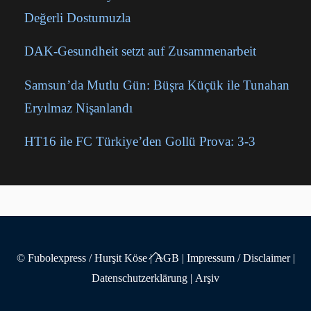
Değerli Dostumuzla
DAK-Gesundheit setzt auf Zusammenarbeit
Samsun’da Mutlu Gün: Büşra Küçük ile Tunahan
Eryılmaz Nişanlandı
HT16 ile FC Türkiye’den Gollü Prova: 3-3
Back
© Fubolexpress / Hurşit Köse
|
AGB
|
Impressum / Disclaimer
|
To
Datenschutzerklärung
|
Arşiv
Top