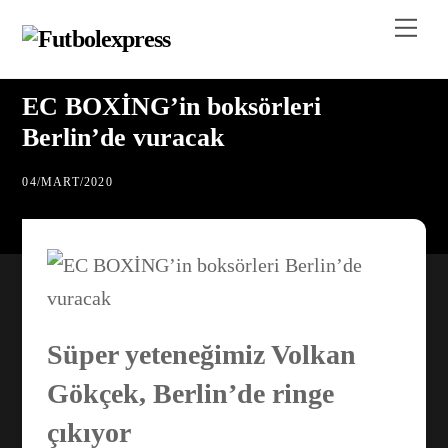
Skip
Me
to
content
EC BOXİNG’in boksörleri
Berlin’de vuracak
04
/
MART
/
2020
Süper yeteneğimiz Volkan
Gökçek, Berlin’de ringe
çıkıyor