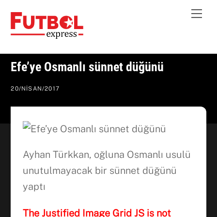
Skip
Me
to
content
Efe’ye Osmanlı sünnet düğünü
20
/
NISAN
/
2017
Ayhan Türkkan, oğluna Osmanlı usulü
unutulmayacak bir sünnet düğünü
yaptı
The Justified Image Grid JS is not