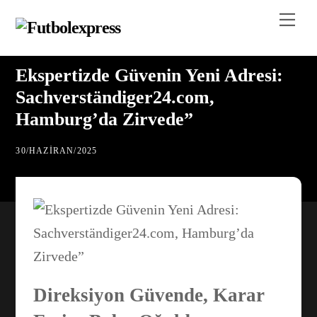
Skip
Me
to
content
Ekspertizde Güvenin Yeni Adresi:
Sachverständiger24.com,
Hamburg’da Zirvede”
30
/
HAZIRAN
/
2025
Direksiyon Güvende, Karar