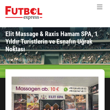
Skip
Me
to
content
Elit Massage & Raxis Hamam SPA, 1
Yıldır Turistlerin ve Esnafın Uğrak
Noktası
04
/
MAYIS
/
2025