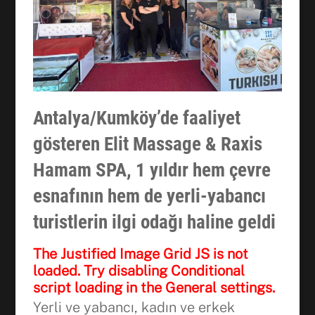
Antalya/Kumköy’de faaliyet
gösteren Elit Massage & Raxis
Hamam SPA, 1 yıldır hem çevre
esnafının hem de yerli-yabancı
turistlerin ilgi odağı haline geldi
The Justified Image Grid JS is not
loaded. Try disabling Conditional
script loading in the General settings.
Facebook
Yerli ve yabancı, kadın ve erkek