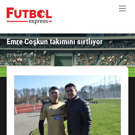
Skip
Me
to
content
Emre Coşkun takımını sırtlıyor
25
/
MART
/
2016