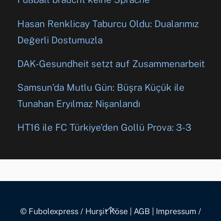
Hasan Renklicay Taburcu Oldu: Dualarımız
Değerli Dostumuzla
DAK-Gesundheit setzt auf Zusammenarbeit
Samsun’da Mutlu Gün: Büşra Küçük ile
Tunahan Eryılmaz Nişanlandı
HT16 ile FC Türkiye’den Gollü Prova: 3-3
Back
© Fubolexpress / Hurşit Köse
|
AGB
|
Impressum /