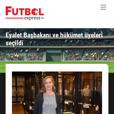
Skip
Me
to
content
Eyalet Başbakanı ve hükümet üyeleri
seçildi
16
/
HAZIRAN
/
2020