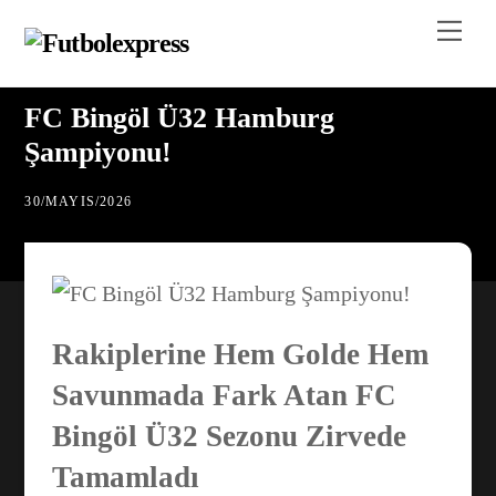
Skip
Me
to
content
FC Bingöl Ü32 Hamburg
Şampiyonu!
30
/
MAYIS
/
2026
Rakiplerine Hem Golde Hem
Savunmada Fark Atan FC
Bingöl Ü32 Sezonu Zirvede
Tamamladı