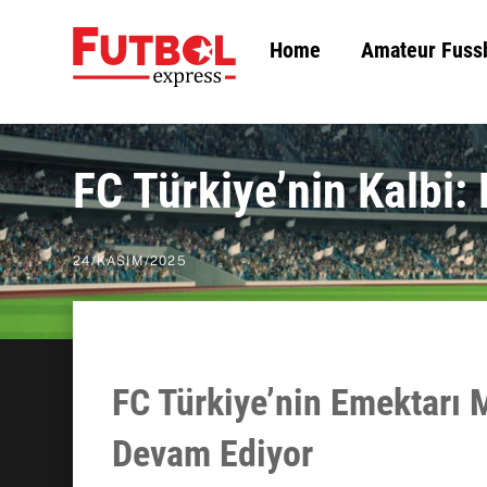
Skip
Home
Amateur Fuss
to
content
FC Türkiye’nin Kalbi:
24
/
KASIM
/
2025
FC Türkiye’nin Emektarı
Devam Ediyor