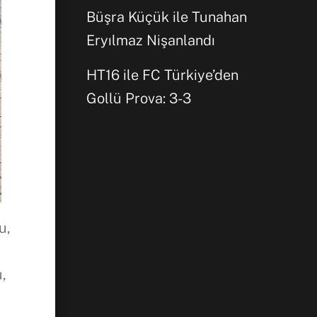
Büşra Küçük ile Tunahan
Eryılmaz Nişanlandı
HT16 ile FC Türkiye’den
Gollü Prova: 3-3
u,
u,