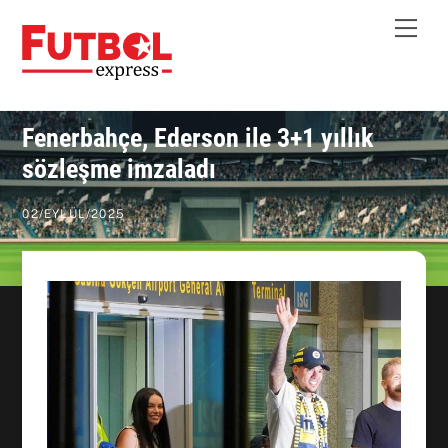
Skip
Me
to
content
Fenerbahçe, Ederson ile 3+1 yıllık
sözleşme imzaladı
02
/
EYLÜL
/
2025