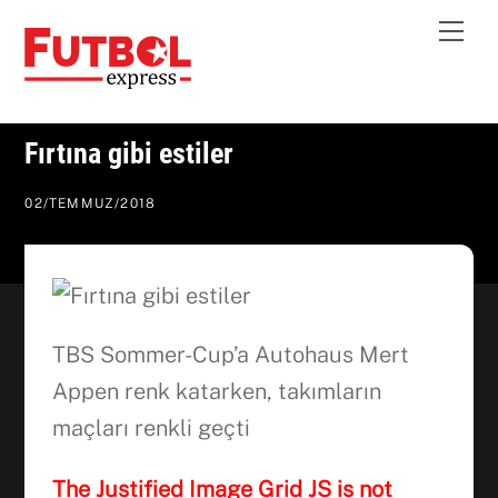
Skip
Me
to
content
Fırtına gibi estiler
02
/
TEMMUZ
/
2018
TBS Sommer-Cup’a Autohaus Mert
Appen renk katarken, takımların
maçları renkli geçti
The Justified Image Grid JS is not