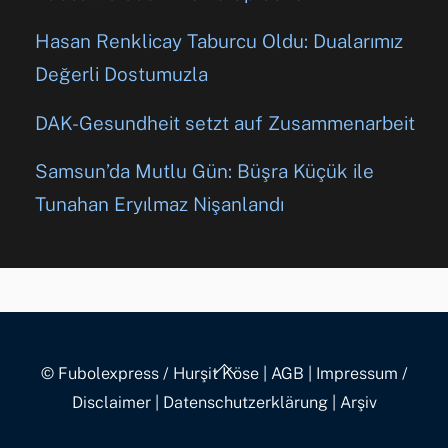
Hasan Renklicay Taburcu Oldu: Dualarımız
Değerli Dostumuzla
DAK-Gesundheit setzt auf Zusammenarbeit
Samsun’da Mutlu Gün: Büşra Küçük ile
Tunahan Eryılmaz Nişanlandı
Back
© Fubolexpress / Hurşit Köse
|
AGB
|
Impressum /
To
Disclaimer
|
Datenschutzerklärung
|
Arşiv
Top