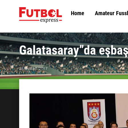
Skip
Home
Amateur Fuss
to
content
Galatasaray”da eşbaş
21
/
ŞUBAT
/
2017