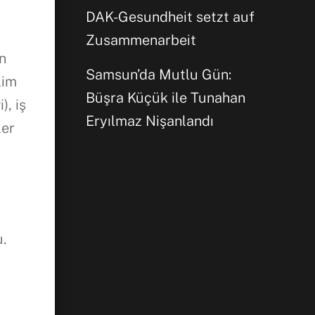
DAK-Gesundheit setzt auf
Zusammenarbeit
en
Samsun’da Mutlu Gün:
lim
Büşra Küçük ile Tunahan
), iş
Eryılmaz Nişanlandı
ler
n
u.