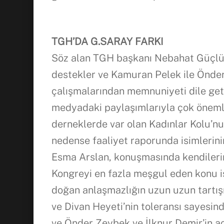
TGH’DA G.SARAY FARKI
Söz alan TGH başkanı Nebahat Güçlü, 
destekler ve Kamuran Pelek ile Önde
çalışmalarından memnuniyeti dile getir
medyadaki paylaşımlarıyla çok öneml
derneklerde var olan Kadınlar Kolu’n
nedense faaliyet raporunda isimlerini
Esma Arslan, konuşmasında kendilerin
Kongreyi en fazla meşgul eden konu i
doğan anlaşmazlığın uzun uzun tartış
ve Divan Heyeti’nin toleransı sayesin
ve Önder Zeybek ve İlknur Demir’in a