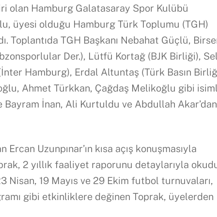
biri olan Hamburg Galatasaray Spor Kulübü
rulu, üyesi olduğu Hamburg Türk Toplumu (TGH)
ldı. Toplantıda TGH Başkanı Nebahat Güçlü, Birs
abzonsporlular Der.), Lütfü Kortağ (BJK Birliği), Se
İnter Hamburg), Erdal Altuntaş (Türk Basın Birliği
ğlu, Ahmet Türkkan, Çağdaş Melikoğlu gibi isim
se Bayram İnan, Ali Kurtuldu ve Abdullah Akar’da
an Ercan Uzunpınar’ın kısa açış konuşmasıyla
ak, 2 yıllık faaliyet raporunu detaylarıyla okud
, 23 Nisan, 19 Mayıs ve 29 Ekim futbol turnuvaları,
ogramı gibi etkinliklere değinen Toprak, üyelerden