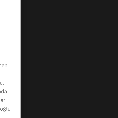
ı
men,
u.
nda
lar
koğlu