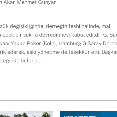
lah Akar, Mehmet Günyar
ük değişikliğinde, derneğin feshi halinde, mal
enecek bir vakıfa devredilmesi kabul edildi. G. Sa
şkanı Yakup Peker (Köln), Hamburg G.Saray Derne
rik ederek, eski yönetime de teşekkür etti. Başka
dileğinde bulundu.