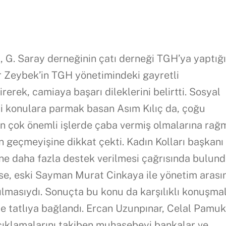
G. Saray derneğinin çatı derneği TGH’ya yaptığ
r Zeybek’in TGH yönetimindeki gayretli
erek, camiaya başarı dileklerini belirtti. Sosyal
i konulara parmak basan Asım Kılıç da, çoğu
un çok önemli işlerde çaba vermiş olmalarına rağ
n geçmeyişine dikkat çekti. Kadın Kolları başkanı
e daha fazla destek verilmesi çağrısında bulund
se, eski Sayman Murat Cinkaya ile yönetim arası
ılmasıydı. Sonuçta bu konu da karşılıklı konuşma
de tatlıya bağlandı. Ercan Uzunpınar, Celal Pamu
çıklamalarını takiben muhasebeyi bankalar ve