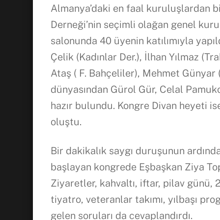
Almanya’daki en faal kuruluşlardan 
Derneği’nin seçimli olağan genel ku
salonunda 40 üyenin katılımıyla yapı
Çelik (Kadınlar Der.), İlhan Yılmaz (Tr
Ataş ( F. Bahçeliler), Mehmet Günyar (
dünyasından Gürol Gür, Celal Pamuko
hazır bulundu. Kongre Divan heyeti i
oluştu.
Bir dakikalık saygı duruşunun ardınd
başlayan kongrede Eşbaşkan Ziya Topr
Ziyaretler, kahvaltı, iftar, pilav günü
tiyatro, veteranlar takımı, yılbaşı pr
gelen soruları da cevaplandırdı.