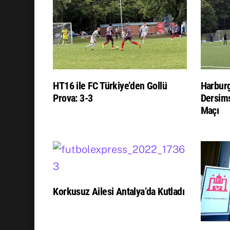
HT16 ile FC Türkiye’den Gollü
Harburg
Prova: 3-3
Dersims
Maçı
Korkusuz Ailesi Antalya’da Kutladı