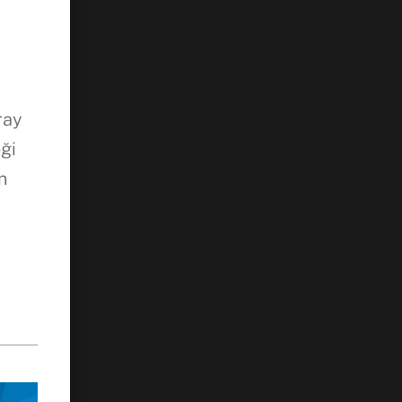
ray
ği
n