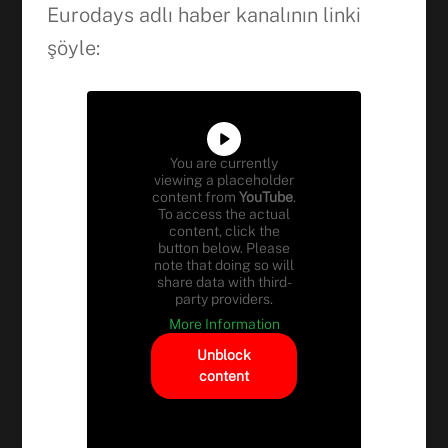
Eurodays adlı haber kanalının linki
şöyle:
Facebook
WhatsApp
You are currently
viewing a placeholder
content from
YouTube
.
To access the actual
content, click the
button below. Please
note that doing so will
share data with third-
party providers.
More Information
Unblock
content