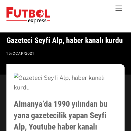
Skip
Me
to
content
Gazeteci Seyfi Alp, haber kanalı kurdu
15
/
OCAK
/
2021
Almanya’da 1990 yılından bu
yana gazetecilik yapan Seyfi
Alp, Youtube haber kanalı