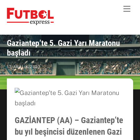
Skip
Me
to
content
Gaziantep’te 5. Gazi Yarı Maratonu
başladı
17
/
ARALIK
/
2023
GAZİANTEP (AA) – Gaziantep’te
bu yıl beşincisi düzenlenen Gazi