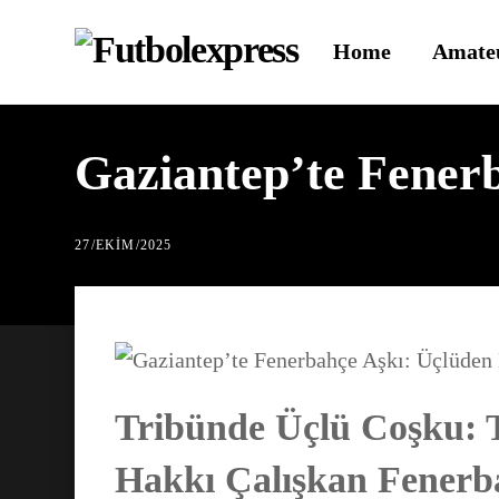
Skip
Home
Amate
to
content
Gaziantep’te Fener
27
/
EKIM
/
2025
Tribünde Üçlü Coşku: 
Hakkı Çalışkan Fenerba