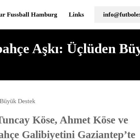
ur Fussball Hamburg
Links
info@futbole
bahçe Aşkı: Üçlüden Bü
Tuncay Köse, Ahmet Köse ve
hçe Galibiyetini Gaziantep’te