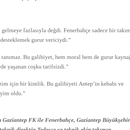
elmeye fazlasıyla değdi. Fenerbahçe sadece bir takı
 desteklemek gurur vericiydi.”
 tanımaz. Bu galibiyet, hem moral hem de gurur kayna
rde yaşanan coşku tarifsizdi.”
zim için bir kimlik. Bu galibiyeti Antep’in kebabı ve
eyim oldu.”
da Gaziantep FK ile Fenerbahçe, Gaziantep Büyükşehi
teknik direktör Tedesco ve teknik ekip takımın