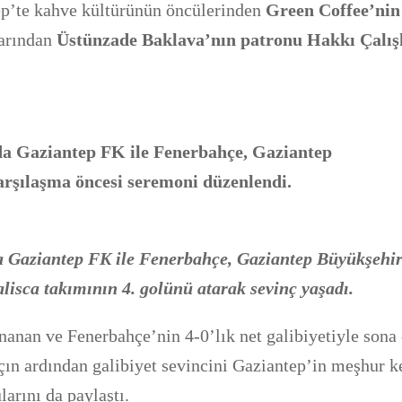
tep’te kahve kültürünün öncülerinden
Green Coffee’nin
larından
Üstünzade Baklava’nın patronu Hakkı Çalı
nda Gaziantep FK ile Fenerbahçe, Gaziantep
arşılaşma öncesi seremoni düzenlendi.
da Gaziantep FK ile Fenerbahçe, Gaziantep Büyükşehi
alisca takımının 4. golünü atarak sevinç yaşadı.
nan ve Fenerbahçe’nin 4-0’lık net galibiyetiyle sona
çın ardından galibiyet sevincini Gaziantep’in meşhur k
larını da paylaştı.