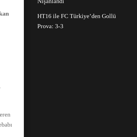
Nişanlandı
şkan
HT16 ile FC Türkiye’den Gollü
Prova: 3-3
r
 eren
ebabı