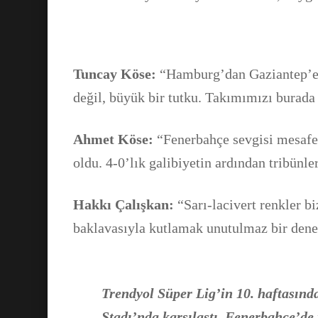
Tuncay Köse:
“Hamburg’dan Gaziantep’e g
değil, büyük bir tutku. Takımımızı burada
Ahmet Köse:
“Fenerbahçe sevgisi mesafe
oldu. 4-0’lık galibiyetin ardından tribünle
Hakkı Çalışkan:
“Sarı-lacivert renkler bi
baklavasıyla kutlamak unutulmaz bir den
Trendyol Süper Lig’in 10. haftasın
Stadı’nda karşılaştı. Fenerbahçe’de 