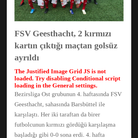
FSV Geesthacht, 2 kırmızı
kartın çıktığı maçtan golsüz
ayrıldı
The Justified Image Grid JS is not
loaded. Try disabling Conditional script
loading in the General settings.
Bezirsliga Ost grubunun 4. haftasında FSV
Geesthacht, sahasında Barsbüttel ile
karşılaştı. Her iki taraftan da birer
Facebook
futbolcunun kırmızı gördüğü karşılaşma
başladığı gibi 0-0 sona erdi. 4. hafta