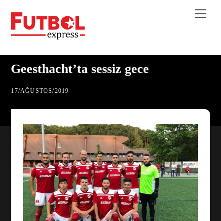
Skip
Me
to
content
Geesthacht’ta sessiz gece
17
/
AĞUSTOS
/
2019