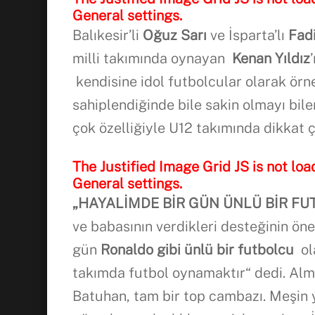
General settings.
Balıkesir’li
Oğuz Sarı
ve İsparta’lı
Fad
milli takımında oynayan
Kenan Yıldız
kendisine idol futbolcular olarak ör
sahiplendiğinde bile sakin olmayı bile
çok özelliğiyle U12 takımında dikkat 
The Justified Image Grid JS is not loa
General settings.
„HAYALİMDE BİR GÜN ÜNLÜ BİR F
ve babasının verdikleri desteğinin öne
gün
Ronaldo gibi ünlü bir futbolcu
ol
takımda futbol oynamaktır“ dedi. Al
Batuhan, tam bir top cambazı. Meşin y