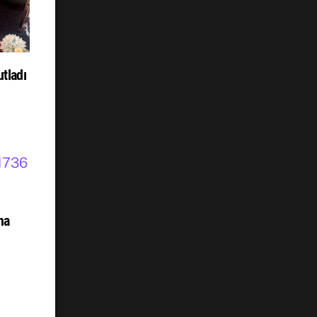
tladı
na