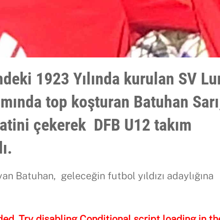
deki 1923 Yılında kurulan
SV Lu
ımında top koşturan
Batuhan Sarı
kkatini çekerek
DFB U12
takım
rdı.
an Batuhan, geleceğin futbol yıldızı adaylığına
ded. Try disabling Conditional script loading in th