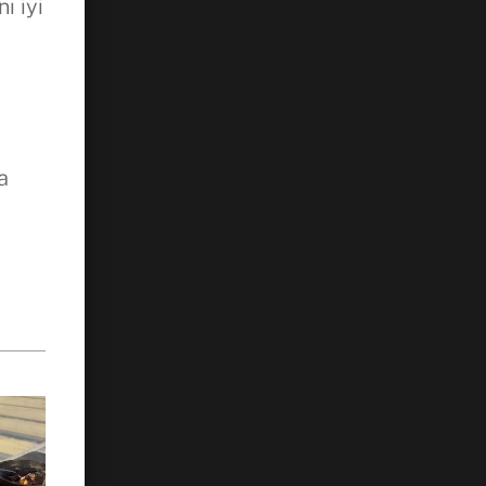
ı iyi
a