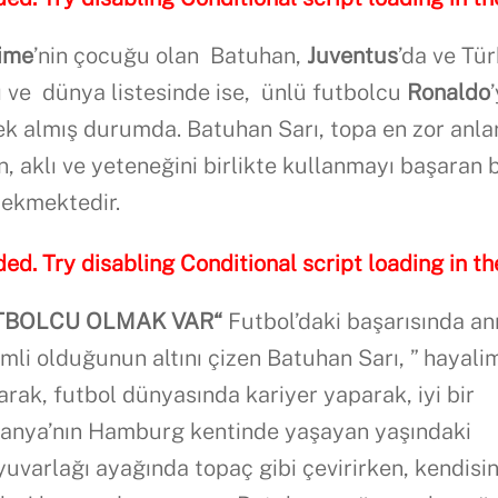
ime
’nin çocuğu olan Batuhan,
Juventus
’da ve Tü
’ı ve dünya listesinde ise, ünlü futbolcu
Ronaldo
nek almış durumda. Batuhan Sarı, topa en zor anla
n, aklı ve yeteneğini birlikte kullanmayı başaran b
çekmektedir.
ded. Try disabling Conditional script loading in th
UTBOLCU OLMAK VAR“
Futbol’daki başarısında a
mli olduğunun altını çizen Batuhan Sarı, ” hayalim
arak, futbol dünyasında kariyer yaparak, iyi bir
manya’nın Hamburg kentinde yaşayan yaşındaki
uvarlağı ayağında topaç gibi çevirirken, kendisin