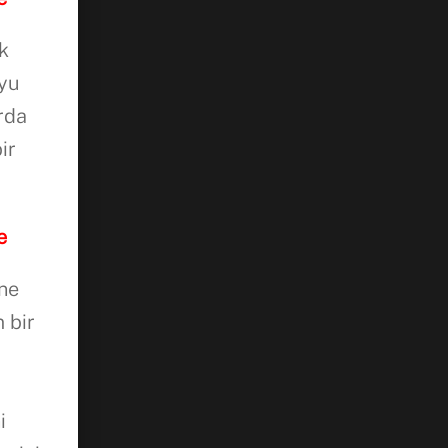
rk
’yu
rda
ir
e
nne
 bir
i