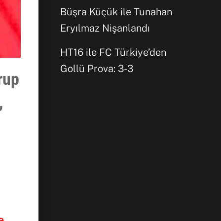
Büşra Küçük ile Tunahan
Eryılmaz Nişanlandı
HT16 ile FC Türkiye’den
Gollü Prova: 3-3
rup
,
e