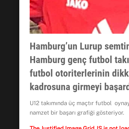
Hamburg’un Lurup semtin
Hamburg
genç futbol tak
futbol otoriterlerinin di
kadrosuna girmeyi başa
U12 takımında üç maçtır futbol oynay
namzet bir başarı grafiği gösteriyor.
The Justified Image Grid JS is not loa