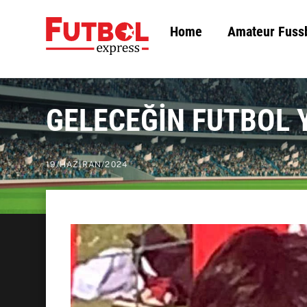
Skip
Home
Amateur Fuss
to
content
GELECEĞİN FUTBOL 
19
/
HAZIRAN
/
2024