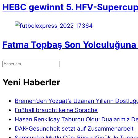
HEBC gewinnt 5. HFV-Supercu
Fatma Topbaş Son Yolculuğuna 
Yeni Haberler
Bremen’den Yozgat’a Uzanan Yılların Dostluğ
Fußball braucht keine Sprache
Hasan Renklicay Taburcu Oldu: Dualarımız D
DAK-Gesundheit setzt auf Zusammenarbeit
Samsun’da Mutlu Gün: Büşra Küçük ile Tunaha