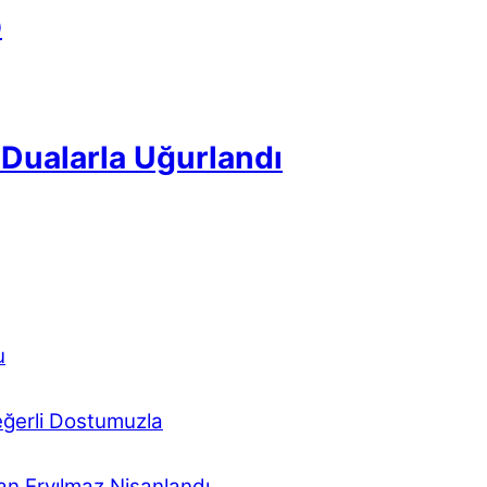
p
Dualarla Uğurlandı
u
eğerli Dostumuzla
n Eryılmaz Nişanlandı