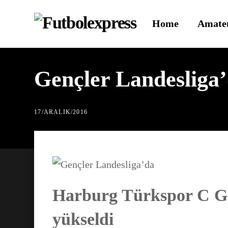
Skip
Home
Amate
to
content
Gençler Landesliga
17
/
ARALIK
/
2016
Harburg Türkspor C Genç
yükseldi