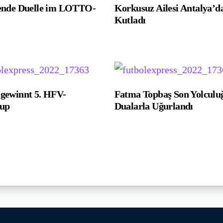
ende Duelle im LOTTO-
Korkusuz Ailesi Antalya’d
Kutladı
ewinnt 5. HFV-
Fatma Topbaş Son Yolculu
cup
Dualarla Uğurlandı