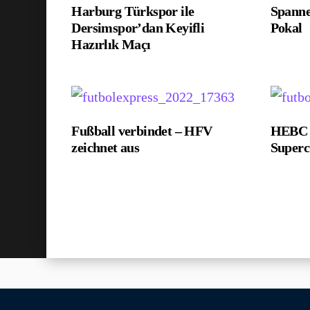
Harburg Türkspor ile
Spann
Dersimspor’dan Keyifli
Pokal
Hazırlık Maçı
Fußball verbindet – HFV
HEBC g
zeichnet aus
Super