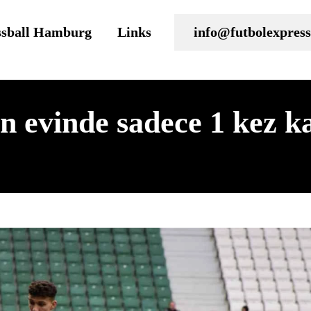
ssball Hamburg
Links
info@futbolexpress
n evinde sadece 1 kez k