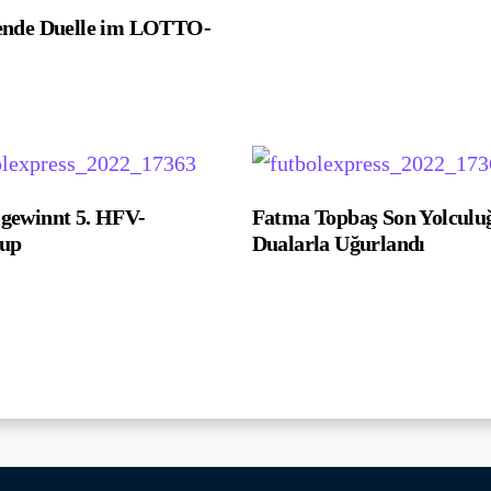
ende Duelle im LOTTO-
ewinnt 5. HFV-
Fatma Topbaş Son Yolculu
cup
Dualarla Uğurlandı