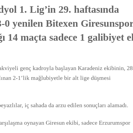
l 1. Lig’in 29. haftasında
-0 yenilen Bitexen Giresunspor
ı 14 maçta sadece 1 galibiyet e
takviyeli genç kadroyla başlayan Karadeniz ekibinin, 28
nan 2-1’lik mağlubiyetle bir alt lige düşmesi
eyazlılar, iç sahada da arzu edilen sonuçları alamadı.
karşılaşma oynayan Giresun ekibi, sadece Erzurumspor