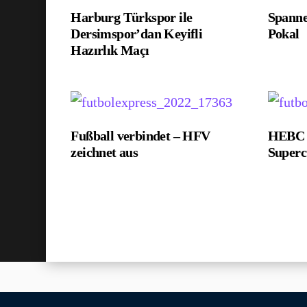
Harburg Türkspor ile
Spann
Dersimspor’dan Keyifli
Pokal
Hazırlık Maçı
Fußball verbindet – HFV
HEBC g
zeichnet aus
Super