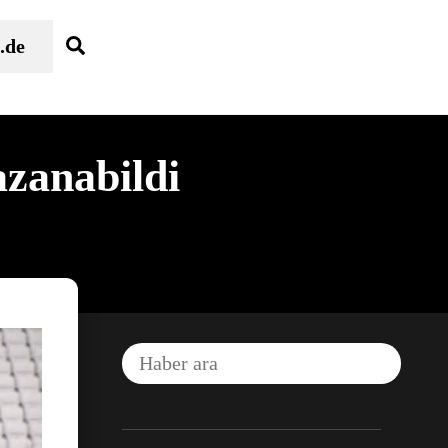
Search
.de
azanabildi