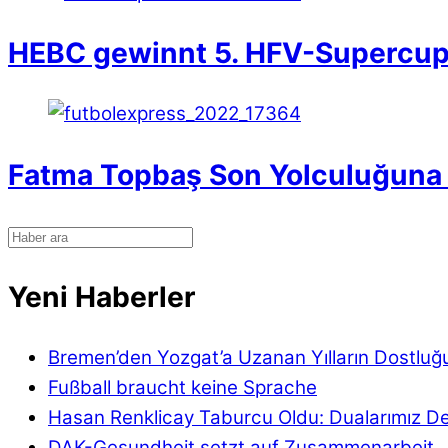
HEBC gewinnt 5. HFV-Supercu
Fatma Topbaş Son Yolculuğuna 
Yeni Haberler
Bremen’den Yozgat’a Uzanan Yılların Dostluğ
Fußball braucht keine Sprache
Hasan Renklicay Taburcu Oldu: Dualarımız D
DAK-Gesundheit setzt auf Zusammenarbeit