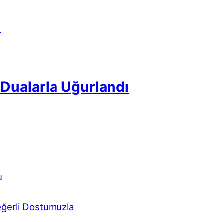
p
Dualarla Uğurlandı
u
eğerli Dostumuzla