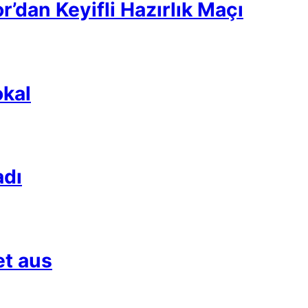
’dan Keyifli Hazırlık Maçı
kal
adı
et aus