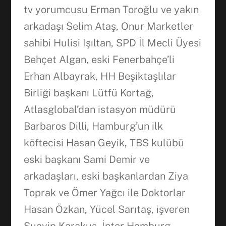
tv yorumcusu Erman Toroğlu ve yakın
arkadaşı Selim Ataş, Onur Marketler
sahibi Hulisi Işıltan, SPD İl Mecli Üyesi
Behçet Algan, eski Fenerbahçe’li
Erhan Albayrak, HH Beşiktaşlılar
Birliği başkanı Lütfü Kortağ,
Atlasglobal’dan istasyon müdürü
Barbaros Dilli, Hamburg’un ilk
köftecisi Hasan Geyik, TBS kulübü
eski başkanı Sami Demir ve
Facebook
arkadaşları, eski başkanlardan Ziya
Toprak ve Ömer Yağcı ile Doktorlar
Hasan Özkan, Yücel Sarıtaş, işveren
WhatsApp
Şuayip Karakuş, İnter Hamburg