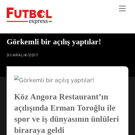
Skip
Me
to
content
Görkemli bir açılış yaptılar!
31
/
ARALIK
/
2017
Köz Angora Restaurant’ın
açılışında Erman Toroğlu ile
spor ve iş dünyasının ünlüleri
biraraya geldi