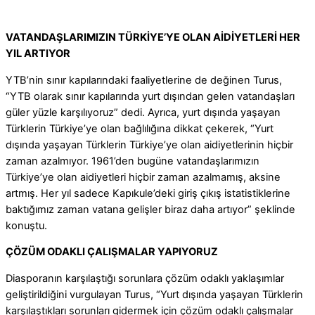
VATANDAŞLARIMIZIN TÜRKİYE’YE OLAN AİDİYETLERİ HER
YIL ARTIYOR
YTB’nin sınır kapılarındaki faaliyetlerine de değinen Turus,
“YTB olarak sınır kapılarında yurt dışından gelen vatandaşları
güler yüzle karşılıyoruz” dedi. Ayrıca, yurt dışında yaşayan
Türklerin Türkiye’ye olan bağlılığına dikkat çekerek, “Yurt
dışında yaşayan Türklerin Türkiye’ye olan aidiyetlerinin hiçbir
zaman azalmıyor. 1961’den bugüne vatandaşlarımızın
Türkiye’ye olan aidiyetleri hiçbir zaman azalmamış, aksine
artmış. Her yıl sadece Kapıkule’deki giriş çıkış istatistiklerine
baktığımız zaman vatana gelişler biraz daha artıyor” şeklinde
konuştu.
ÇÖZÜM ODAKLI ÇALIŞMALAR YAPIYORUZ
Diasporanın karşılaştığı sorunlara çözüm odaklı yaklaşımlar
geliştirildiğini vurgulayan Turus, “Yurt dışında yaşayan Türklerin
karşılaştıkları sorunları gidermek için çözüm odaklı çalışmalar